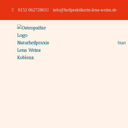
0152 06272865
info@heilpraktikerin-lena-weins.de
Start